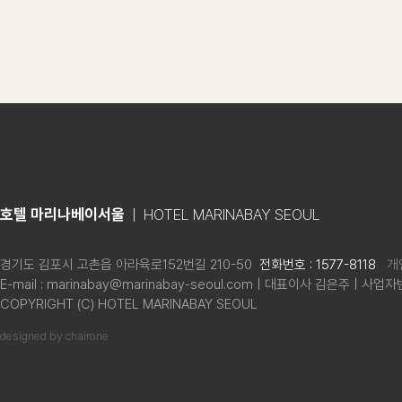
호텔 마리나베이서울
| HOTEL MARINABAY SEOUL
경기도 김포시 고촌읍 아라육로152번길 210-50
전화번호 : 1577-8118
개
E-mail : marinabay@marinabay-seoul.com
|
대표이사 김은주
|
사업자번호
COPYRIGHT (C) HOTEL MARINABAY SEOUL
designed by chairone