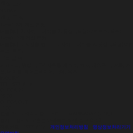
객실 크기
35.64㎡
객실 구성
Type1. 6개 객실 운영
더블침대 2, 사이드 테이블 2, 옷장 1,욕실(샤워부스, 욕조)
Type2. 2개 객실 운영
더블침대 1, 저상형 퀸베드 1, 사이드 테이블 2, 옷장 1,욕실(샤워
부스, 욕조)
구비품목
커피포트, 냉장고, TV, 사무용 데스크, 의자, 개인금고, 전화, 가
운, 테이블, 헤어드라이어, 비데, 욕조
INQUIRY
TEL 1577-8118
CHECK-IN
15:00
CHECK-OUT
11:00
호텔 마리나베이서울
| HOTEL MARINABAY SEOUL
경기도 김포시 고촌읍 아라육로152번길 210-50
전화번호 : 1577-8118
개인정보처리방침
영상정보처리기기